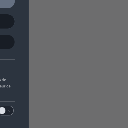
s de
teur de