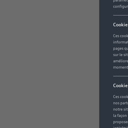
paramètr
configura
Cookie
Ces cook
informat
pages qu
sur le si
améliore
moment r
Cookie
Ces cook
nos part
notre si
la façon
proposer