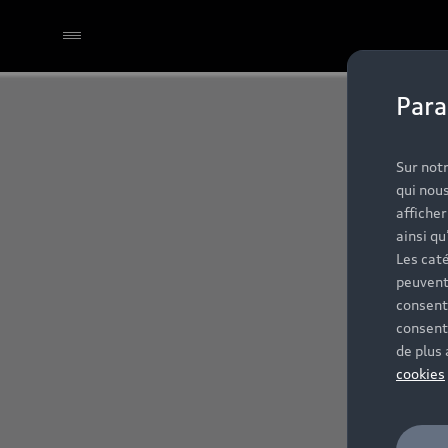
Para
Sur notr
qui nous
affiche
ainsi qu
Les caté
peuvent
consent
consent
de plus
cookies