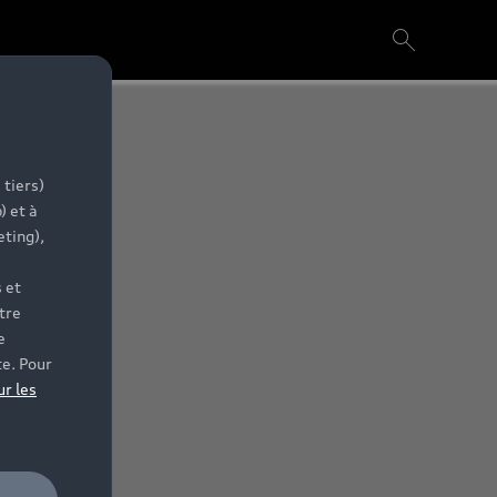
 tiers)
) et à
eting),
 et
tre
e
te. Pour
ur les