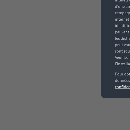
intérêts
d'une an
campagne
internet
identifi
peuvent 
les dist
peut vou
sont souv
Veuillez
l'instal
Pour obt
données 
confiden