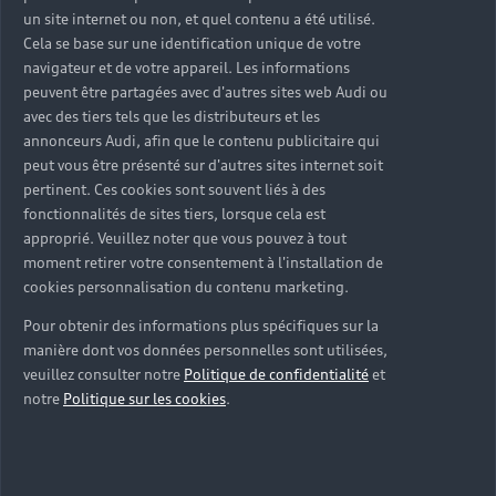
un site internet ou non, et quel contenu a été utilisé.
Our Team
Cela se base sur une identification unique de votre
navigateur et de votre appareil. Les informations
Sección
Management
peuvent être partagées avec d'autres sites web Audi ou
1
avec des tiers tels que les distributeurs et les
annonceurs Audi, afin que le contenu publicitaire qui
peut vous être présenté sur d'autres sites internet soit
pertinent. Ces cookies sont souvent liés à des
LEMAUVIEL EXCLUSIVE
fonctionnalités de sites tiers, lorsque cela est
approprié. Veuillez noter que vous pouvez à tout
Partenaire Audi
Partenaire Audi Service
moment retirer votre consentement à l'installation de
Audi Occasion :plus
e-tron
Service R8
cookies personnalisation du contenu marketing.
Pour obtenir des informations plus spécifiques sur la
139 LES NEUVILLIERES - Rue de la Reine
manière dont vos données personnelles sont utilisées,
veuillez consulter notre
Politique de confidentialité
et
Mathilde
notre
Politique sur les cookies
.
14500 VIRE
02 31 59 25 75